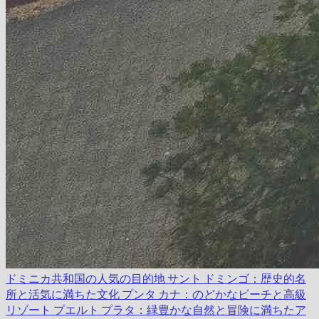
ドミニカ共和国の人気の目的地
サント ドミンゴ：歴史的名
所と活気に満ちた文化
プンタ カナ：のどかなビーチと高級
リゾート
プエルト プラタ：緑豊かな自然と冒険に満ちたア