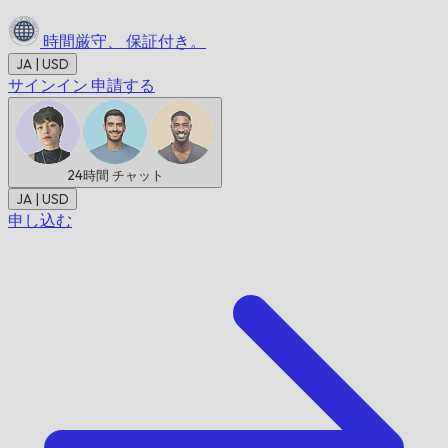
時間厳守、
保証付き。
JA | USD
サインイン
申請する
24時間
チャット
JA | USD
申し込む