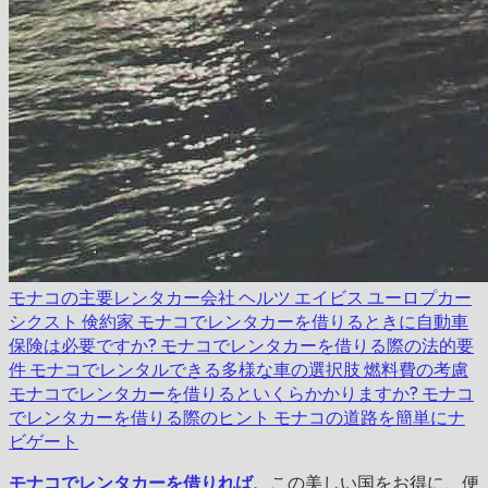
モナコの主要レンタカー会社
ヘルツ
エイビス
ユーロプカー
シクスト
倹約家
モナコでレンタカーを借りるときに自動車
保険は必要ですか?
モナコでレンタカーを借りる際の法的要
件
モナコでレンタルできる多様な車の選択肢
燃料費の考慮
モナコでレンタカーを借りるといくらかかりますか?
モナコ
でレンタカーを借りる際のヒント
モナコの道路を簡単にナ
ビゲート
モナコでレンタカーを借りれば、
この美しい国をお得に、便