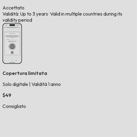
Accettato
Validità: Up to 3 years
·
Valid in multiple countries during its
validity period
Copertura limitata
Solo digitale
|
Validità 1 anno
$49
Consigliato