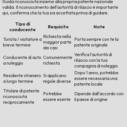
Guida riconosciuta insieme alla propria patente nazionale
valida. Il riconoscimento dell'autorità di rilascio è importante
qui, conferma che la tua sia accettata prima di guidare.
Tipo di
Requisito
Note
conducente
Richiesta nella
Turista / visitatore a
Porta sempre con te la
maggior parte
breve termine
patente originale
dei casi
Verifica l'autorità di
Conducente di auto
Comunemente
rilascio con la tua
a noleggio
richiesta
compagnia di noleggio
Dopo 1 anno, potrebbe
Residente straniero
Si applicano
essere necessaria una
a lungo termine
regole diverse
patente locale
Titolare di patente
Potrebbe
Dipende dall'accordo con
riconosciuta
essere esente
il paese di origine
reciprocamente