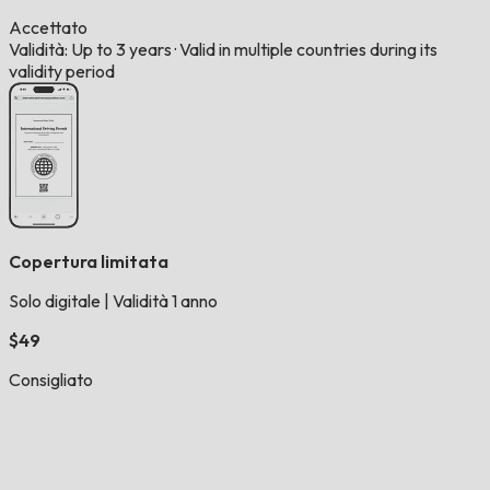
Accettato
Validità: Up to 3 years
·
Valid in multiple countries during its
validity period
Copertura limitata
Solo digitale
|
Validità 1 anno
$49
Consigliato