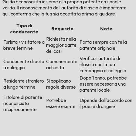
Guida riconosciuta insieme alla propria patente nazionale
valida. Il riconoscimento dell'autorità di rilascio è importante
qui, conferma che la tua sia accettata prima di guidare.
Tipo di
Requisito
Note
conducente
Richiesta nella
Turista / visitatore a
Porta sempre con te la
maggior parte
breve termine
patente originale
dei casi
Verifica l'autorità di
Conducente di auto
Comunemente
rilascio con la tua
a noleggio
richiesta
compagnia di noleggio
Dopo 1 anno, potrebbe
Residente straniero
Si applicano
essere necessaria una
a lungo termine
regole diverse
patente locale
Titolare di patente
Potrebbe
Dipende dall'accordo con
riconosciuta
essere esente
il paese di origine
reciprocamente