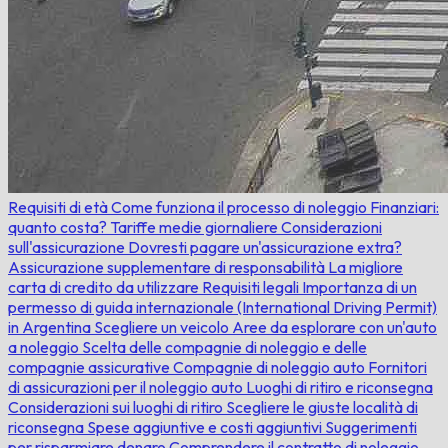
Requisiti di età
Come funziona il processo di noleggio
Finanziari:
quanto costa?
Tariffe medie giornaliere
Considerazioni
sull'assicurazione
Dovresti pagare un'assicurazione extra?
Assicurazione supplementare di responsabilità
La migliore
carta di credito da utilizzare
Requisiti legali
Importanza di un
permesso di guida internazionale (International Driving Permit)
in Argentina
Scegliere un veicolo
Aree da esplorare con un'auto
a noleggio
Scelta delle compagnie di noleggio e delle
compagnie assicurative
Compagnie di noleggio auto
Fornitori
di assicurazioni per il noleggio auto
Luoghi di ritiro e riconsegna
Considerazioni sui luoghi di ritiro
Scegliere le giuste località di
riconsegna
Spese aggiuntive e costi aggiuntivi
Suggerimenti
per risparmiare denaro
Comprendere il contratto di noleggio