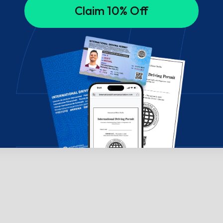
Claim 10% Off
di aiuto? Chatta con noi!