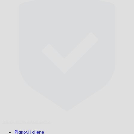
Na vrijeme,
zajamčeno.
Planovi i cijene