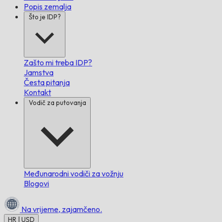
Popis zemalja
Što je IDP?
Zašto mi treba IDP?
Jamstva
Česta pitanja
Kontakt
Vodič za putovanja
Međunarodni vodiči za vožnju
Blogovi
Na vrijeme,
zajamčeno.
HR | USD