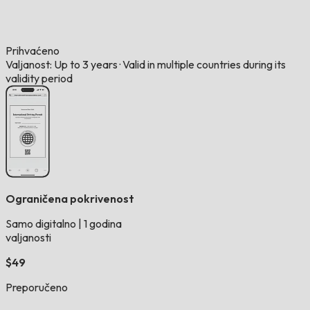
Prihvaćeno
Valjanost: Up to 3 years
·
Valid in multiple countries during its
validity period
Ograničena pokrivenost
Samo digitalno
|
1 godina
valjanosti
$49
Preporučeno