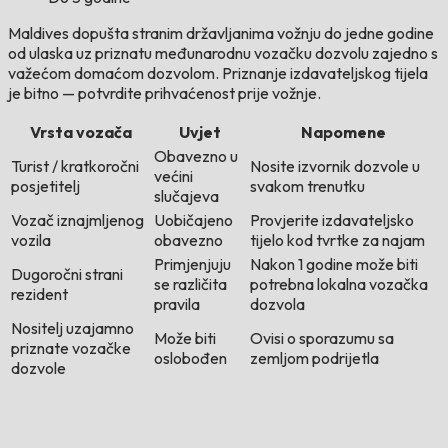
Maldives dopušta stranim državljanima vožnju do jedne godine
od ulaska uz priznatu međunarodnu vozačku dozvolu zajedno s
važećom domaćom dozvolom. Priznanje izdavateljskog tijela
je bitno — potvrdite prihvaćenost prije vožnje.
Vrsta vozača
Uvjet
Napomene
Obavezno u
Turist / kratkoročni
Nosite izvornik dozvole u
većini
posjetitelj
svakom trenutku
slučajeva
Vozač iznajmljenog
Uobičajeno
Provjerite izdavateljsko
vozila
obavezno
tijelo kod tvrtke za najam
Primjenjuju
Nakon 1 godine može biti
Dugoročni strani
se različita
potrebna lokalna vozačka
rezident
pravila
dozvola
Nositelj uzajamno
Može biti
Ovisi o sporazumu sa
priznate vozačke
oslobođen
zemljom podrijetla
dozvole