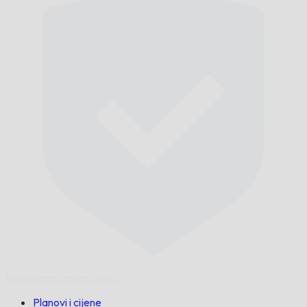
Na vrijeme,
zajamčeno.
Planovi i cijene