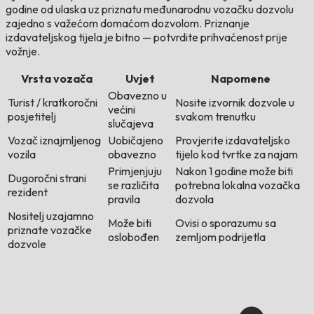
godine od ulaska uz priznatu međunarodnu vozačku dozvolu
zajedno s važećom domaćom dozvolom. Priznanje
izdavateljskog tijela je bitno — potvrdite prihvaćenost prije
vožnje.
Vrsta vozača
Uvjet
Napomene
Obavezno u
Turist / kratkoročni
Nosite izvornik dozvole u
većini
posjetitelj
svakom trenutku
slučajeva
Vozač iznajmljenog
Uobičajeno
Provjerite izdavateljsko
vozila
obavezno
tijelo kod tvrtke za najam
Primjenjuju
Nakon 1 godine može biti
Dugoročni strani
se različita
potrebna lokalna vozačka
rezident
pravila
dozvola
Nositelj uzajamno
Može biti
Ovisi o sporazumu sa
priznate vozačke
oslobođen
zemljom podrijetla
dozvole