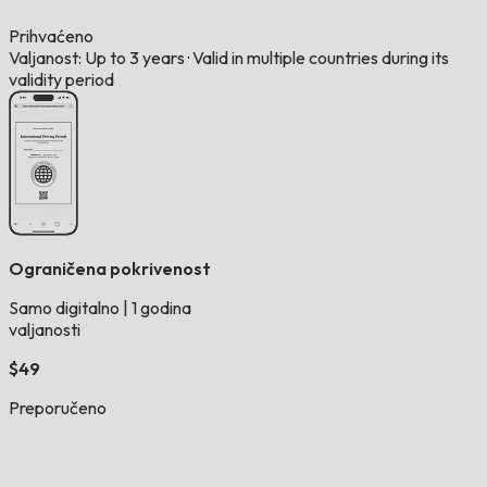
Prihvaćeno
Valjanost: Up to 3 years
·
Valid in multiple countries during its
validity period
Ograničena pokrivenost
Samo digitalno
|
1 godina
valjanosti
$49
Preporučeno