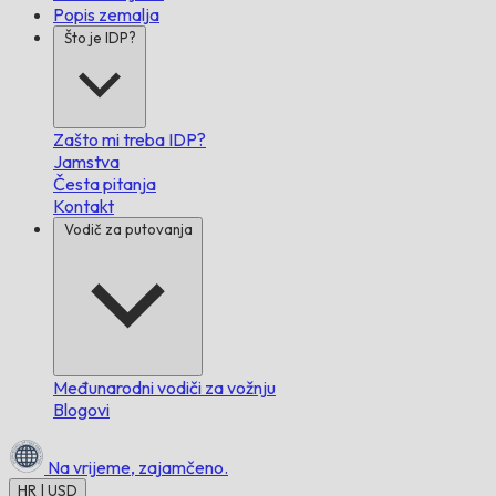
Popis zemalja
Što je IDP?
Zašto mi treba IDP?
Jamstva
Česta pitanja
Kontakt
Vodič za putovanja
Međunarodni vodiči za vožnju
Blogovi
Na vrijeme,
zajamčeno.
HR | USD