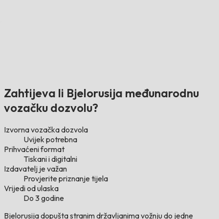
Zahtijeva li Bjelorusija međunarodnu
vozačku dozvolu?
Izvorna vozačka dozvola
Uvijek potrebna
Prihvaćeni format
Tiskani i digitalni
Izdavatelj je važan
Provjerite priznanje tijela
Vrijedi od ulaska
Do 3 godine
Bjelorusija dopušta stranim državljanima vožnju do jedne