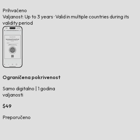
Prihvaćeno
Valjanost: Up to 3 years
·
Valid in multiple countries during its
validity period
Ograničena pokrivenost
Samo digitalno
|
1 godina
valjanosti
$49
Preporučeno