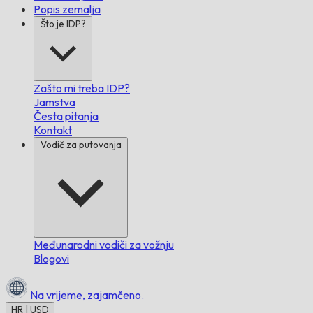
Popis zemalja
Što je IDP?
Zašto mi treba IDP?
Jamstva
Česta pitanja
Kontakt
Vodič za putovanja
Međunarodni vodiči za vožnju
Blogovi
Na vrijeme,
zajamčeno.
HR | USD