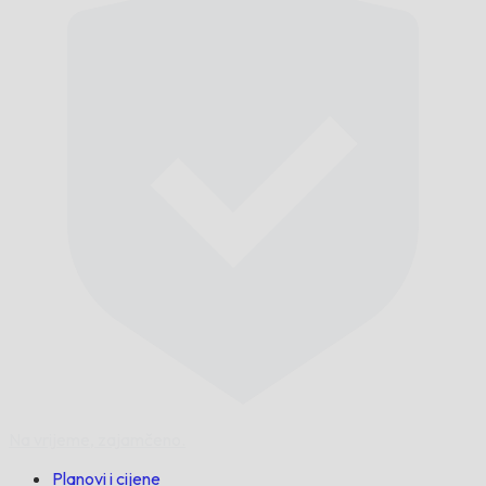
Na vrijeme,
zajamčeno.
Planovi i cijene