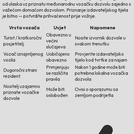
od ulaska uz priznatu međunarodnu vozačku dozvolu zajedno s
važećom domaćom dozvolom. Priznanje izdavateljskog tijela
je bitno — potvrdite prihvaćenost prije vožnje.
Vrsta vozača
Uvjet
Napomene
Obavezno u
Turist / kratkoročni
Nosite izvornik dozvole u
većini
posjetitelj
svakom trenutku
slučajeva
Vozač iznajmljenog
Uobičajeno
Provjerite izdavateljsko
vozila
obavezno
tijelo kod tvrtke za najam
Primjenjuju
Nakon 1 godine može biti
Dugoročni strani
se različita
potrebna lokalna vozačka
rezident
pravila
dozvola
Nositelj uzajamno
Može biti
Ovisi o sporazumu sa
priznate vozačke
oslobođen
zemljom podrijetla
dozvole