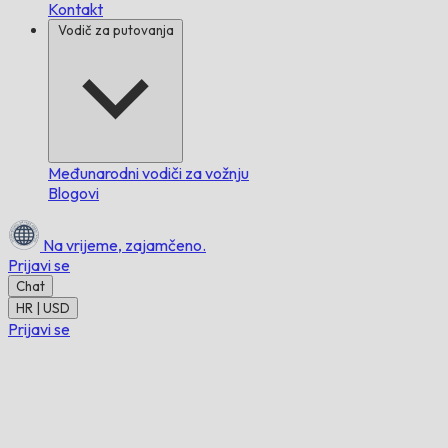
Kontakt
Vodič za putovanja
Međunarodni vodiči za vožnju
Blogovi
Na vrijeme,
zajamčeno.
Prijavi se
Chat
HR | USD
Prijavi se