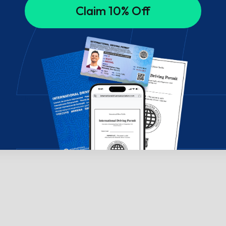
Claim 10% Off
govarajte s nama!