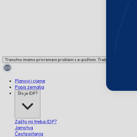
Trenutno imamo privremeni problem s e-poštom. Trebate pomoć? Raz
Planovi i cijene
Popis zemalja
Što je IDP?
Zašto mi treba IDP?
Jamstva
Česta pitanja