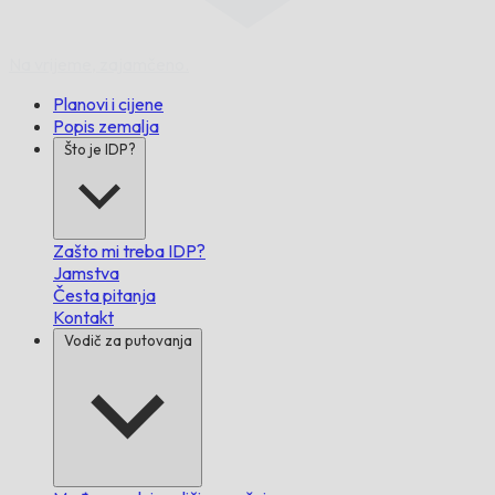
Na vrijeme,
zajamčeno.
Planovi i cijene
Popis zemalja
Što je IDP?
Zašto mi treba IDP?
Jamstva
Česta pitanja
Kontakt
Vodič za putovanja