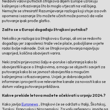
Nedavni valovi putničkih štrajkova diljem Europe uzrokuju
kašnjenja i otkazivanja što bi moglo utjecati na vaš bijeg.
Nemojte se stresirati! Razumijevanje razloga koji stoje iza ovih
opomena i saznanje što možete učiniti može pomoći da vaše
putovanje ipak prođe glatko.
Zašto se u Europi događaju štrajkovi putnika?
Nekoliko je razloga iza štrajkova u Europi, ali oni se redovito
događaju jer zaposlenici traže veće plaće, poboljšane uvjete
rada i bolje naknade. Dok se štrajkovi putovanja najavljuju
unaprijed, količina obavijesti varira.
Neki zračni prijevoznici šalju e-poruke i ažuriranja kako bi
obavijestili kupce o štrajkovima, a mogu se objaviti i savjeti za
putovanja kako bi se javnost obavijestila o mogućim
kašnjenjima i otkazivanjama. Uvijek je dobra ideja biti
informiran i provjeriti sve relevantne kanale za novosti kako se
datum vašeg putovanja približava.
Kakve prekide letova možete očekivati ​​u srpnju 2024.?
Kako javlja
Euronews
, štrajkovi će se održati u Italiji, Škotskoj,
Turskoj, Francuskoj i Nizozemskoj. Za vašu referencu, imajte na