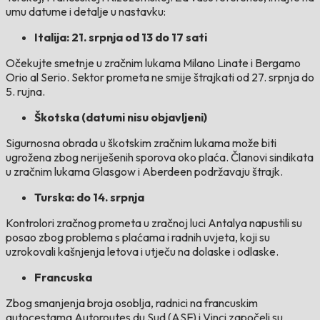
umu datume i detalje u nastavku:
Italija: 21. srpnja od 13 do 17 sati
Očekujte smetnje u zračnim lukama Milano Linate i Bergamo
Orio al Serio. Sektor prometa ne smije štrajkati od 27. srpnja do
5. rujna.
Škotska (datumi nisu objavljeni)
Sigurnosna obrada u škotskim zračnim lukama može biti
ugrožena zbog neriješenih sporova oko plaća. Članovi sindikata
u zračnim lukama Glasgow i Aberdeen podržavaju štrajk.
Turska: do 14. srpnja
Kontrolori zračnog prometa u zračnoj luci Antalya napustili su
posao zbog problema s plaćama i radnih uvjeta, koji su
uzrokovali kašnjenja letova i utječu na dolaske i odlaske.
Francuska
Zbog smanjenja broja osoblja, radnici na francuskim
autocestama Autoroutes du Sud (ASF) i Vinci započeli su