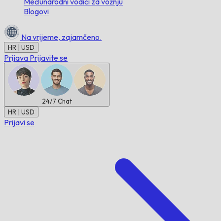
Međunarodni vodiči za vožnju
Blogovi
Na vrijeme,
zajamčeno.
HR | USD
Prijava
Prijavite se
24/7
Chat
HR | USD
Prijavi se