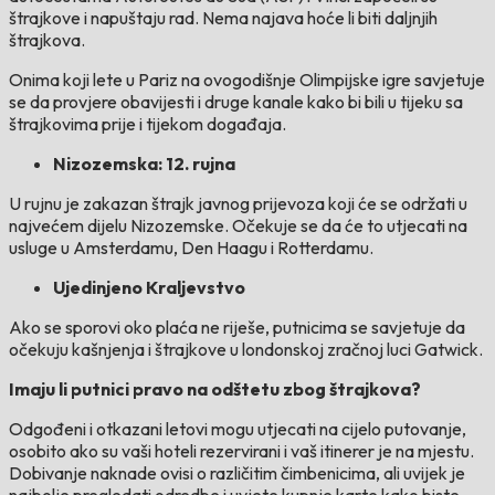
štrajkove i napuštaju rad. Nema najava hoće li biti daljnjih
štrajkova.
Onima koji lete u Pariz na ovogodišnje Olimpijske igre savjetuje
se da provjere obavijesti i druge kanale kako bi bili u tijeku sa
štrajkovima prije i tijekom događaja.
Nizozemska: 12. rujna
U rujnu je zakazan štrajk javnog prijevoza koji će se održati u
najvećem dijelu Nizozemske. Očekuje se da će to utjecati na
usluge u Amsterdamu, Den Haagu i Rotterdamu.
Ujedinjeno Kraljevstvo
Ako se sporovi oko plaća ne riješe, putnicima se savjetuje da
očekuju kašnjenja i štrajkove u londonskoj zračnoj luci Gatwick.
Imaju li putnici pravo na odštetu zbog štrajkova?
Odgođeni i otkazani letovi mogu utjecati na cijelo putovanje,
osobito ako su vaši hoteli rezervirani i vaš itinerer je na mjestu.
Dobivanje naknade ovisi o različitim čimbenicima, ali uvijek je
najbolje pregledati odredbe i uvjete kupnje karte kako biste