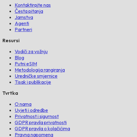
Kontaktirajte nas
Česta pitanja
Jamstva
Agenti
Partneri
Resursi
Vodiči za vožnju
Blog
Putni eSIM
Metodologija rangiranja
Uredničke smjernice
Tisak i publikacije
Tvrtka
O nama
Uvjeti i odredbe
Privatnost i sigurnost
GDPR pravila privatnosti
GDPR pravila o kolačićima
Pravna napomena