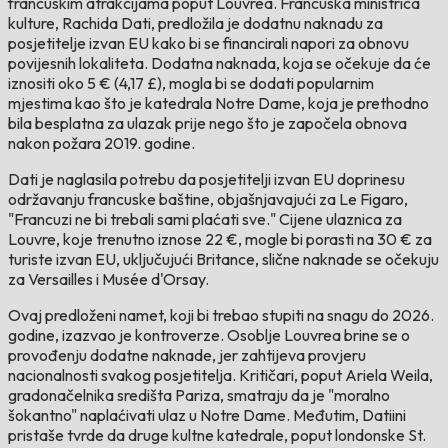
francuskim atrakcijama poput Louvrea. Francuska ministrica
kulture, Rachida Dati, predložila je dodatnu naknadu za
posjetitelje izvan EU kako bi se financirali napori za obnovu
povijesnih lokaliteta. Dodatna naknada, koja se očekuje da će
iznositi oko 5 € (4,17 £), mogla bi se dodati popularnim
mjestima kao što je katedrala Notre Dame, koja je prethodno
bila besplatna za ulazak prije nego što je započela obnova
nakon požara 2019. godine.
Dati je naglasila potrebu da posjetitelji izvan EU doprinesu
održavanju francuske baštine, objašnjavajući za Le Figaro,
"Francuzi ne bi trebali sami plaćati sve." Cijene ulaznica za
Louvre, koje trenutno iznose 22 €, mogle bi porasti na 30 € za
turiste izvan EU, uključujući Britance, slične naknade se očekuju
za Versailles i Musée d'Orsay.
Ovaj predloženi namet, koji bi trebao stupiti na snagu do 2026.
godine, izazvao je kontroverze. Osoblje Louvrea brine se o
provođenju dodatne naknade, jer zahtijeva provjeru
nacionalnosti svakog posjetitelja. Kritičari, poput Ariela Weila,
gradonačelnika središta Pariza, smatraju da je "moralno
šokantno" naplaćivati ulaz u Notre Dame. Međutim, Datiini
pristaše tvrde da druge kultne katedrale, poput londonske St.