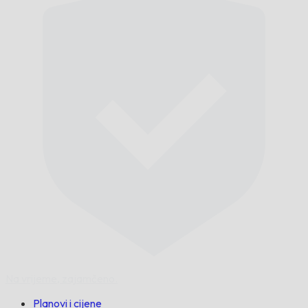
Na vrijeme,
zajamčeno.
Planovi i cijene