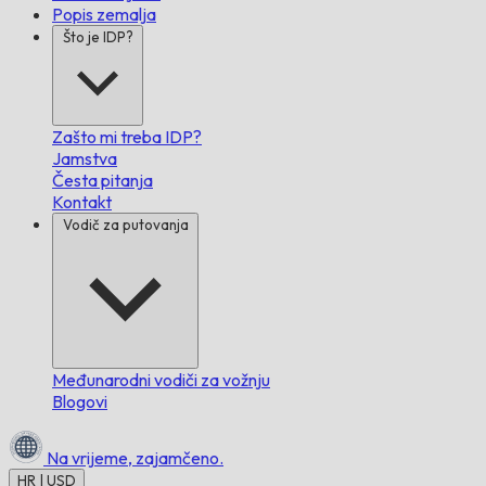
Popis zemalja
Što je IDP?
Zašto mi treba IDP?
Jamstva
Česta pitanja
Kontakt
Vodič za putovanja
Međunarodni vodiči za vožnju
Blogovi
Na vrijeme,
zajamčeno.
HR | USD