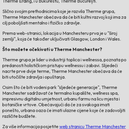
Therme Erding, i u Bukureštu, Therme București.
Slično svojim prethodnicima koje je razvila Therme grupa,
Therme Manchester obećava da će biti kultni razvoj koji ima za
cilj poboljšati mentalno i fizičko zdravlje.
Prema web-stranici, lokacija u Manchesteru prva je u "široj
zemlji", koja će također uključivati ​​Glasgow, London i Wales.
Što možete očekivati ​​u Therme Manchester?
Therme grupa je lider u industriji toplica i wellnessa, poznata po
predanosti holističkom pristupu wellnessu i zabavi. Slijedeći
nacrte prve dvije terme, Therme Manchester obećava da će
biti utočište zdravlja i opuštanja.
Osim što će biti vodeni park "sljedeće generacije", Therme
Manchester sadržavat će termalno kupalište, wellness spa,
impresivnu digitalnu umjetnost, urbanu farmu na licu mjesta i
botaničke vrtove. Obećavajući da će za svakoga imati
ponešto, urbana oaza će imati ulazne cijene koje će zadovoljiti
različite budžete.
Za više informacija posjetite
web stranicu Therme Manchester