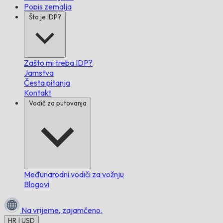
Popis zemalja
Što je IDP?
Zašto mi treba IDP?
Jamstva
Česta pitanja
Kontakt
Vodič za putovanja
Međunarodni vodiči za vožnju
Blogovi
Na vrijeme,
zajamčeno.
HR | USD