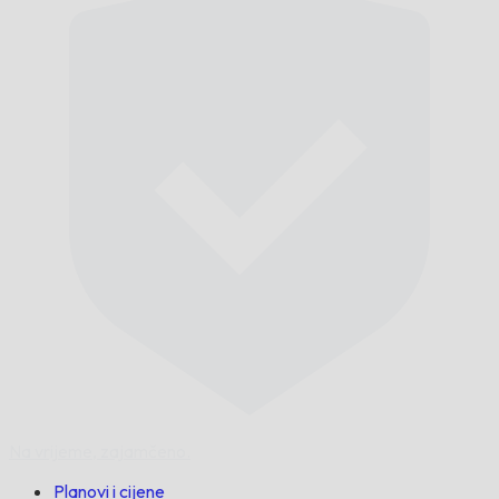
Na vrijeme,
zajamčeno.
Planovi i cijene