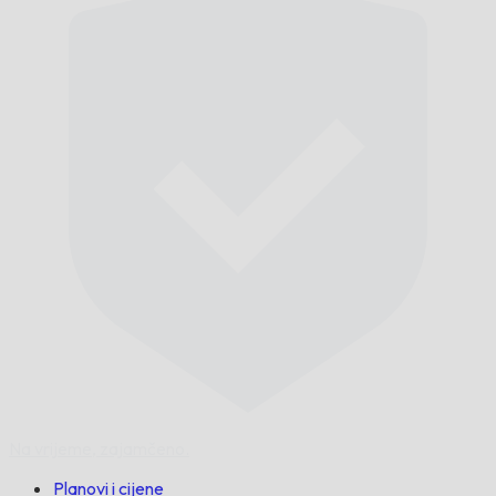
Na vrijeme,
zajamčeno.
Planovi i cijene