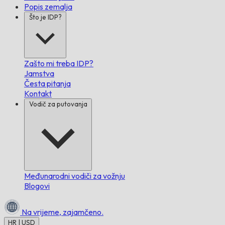
Popis zemalja
Što je IDP?
Zašto mi treba IDP?
Jamstva
Česta pitanja
Kontakt
Vodič za putovanja
Međunarodni vodiči za vožnju
Blogovi
Na vrijeme,
zajamčeno.
HR | USD