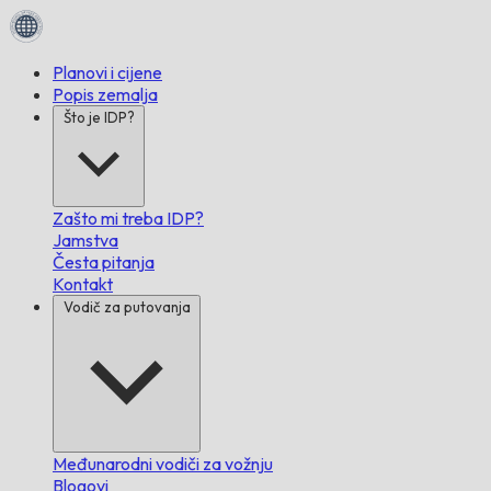
Planovi i cijene
Popis zemalja
Što je IDP?
Zašto mi treba IDP?
Jamstva
Česta pitanja
Kontakt
Vodič za putovanja
Međunarodni vodiči za vožnju
Blogovi