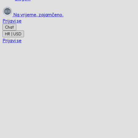
Na vrijeme,
zajamčeno.
Prijavi se
Chat
HR | USD
Prijavi se