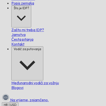
Popis zemalja
Što je IDP?
Zašto mi treba IDP?
Jamstva
Česta pitanja
Kontakt
Vodič za putovanja
Međunarodni vodiči za vožnju
Blogovi
Na vrijeme,
zajamčeno.
HR | USD