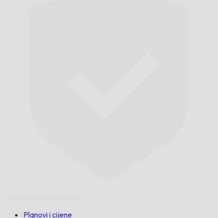
Na vrijeme,
zajamčeno.
Planovi i cijene