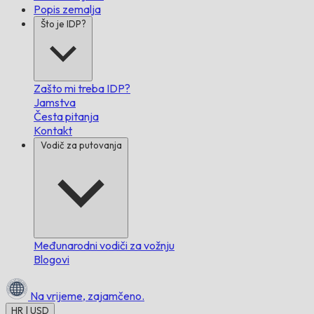
Popis zemalja
Što je IDP?
Zašto mi treba IDP?
Jamstva
Česta pitanja
Kontakt
Vodič za putovanja
Međunarodni vodiči za vožnju
Blogovi
Na vrijeme,
zajamčeno.
HR | USD