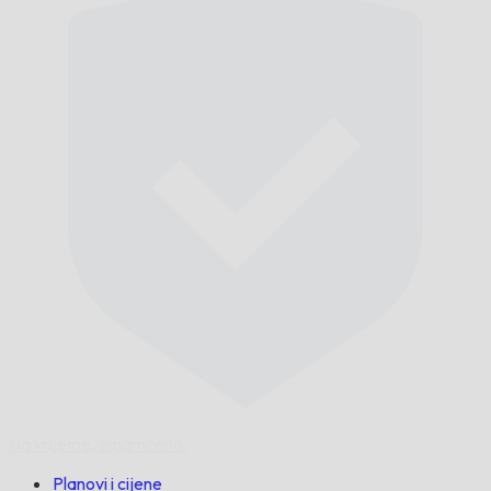
Na vrijeme,
zajamčeno.
Planovi i cijene