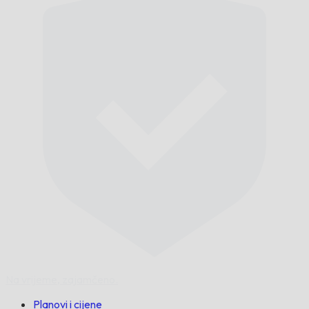
Na vrijeme,
zajamčeno.
Planovi i cijene