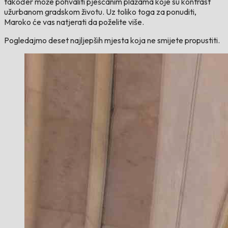
također može pohvaliti pješčanim plažama koje su kontrast
užurbanom gradskom životu. Uz toliko toga za ponuditi,
Maroko će vas natjerati da poželite više.
Pogledajmo deset najljepših mjesta koja ne smijete propustiti.