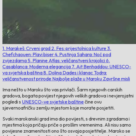
1. Marakeš: Crveni grad
2. Fes: prijestolnica kulture
3.
Chefchaouen: Plavi biser
4. Pustinja Sahara: Noć pod
zvijezdama
5. Planine Atlas: veličanstveni krajolici
6.
Casablanca: Moderna elegancija
7. Ait Benhaddou: UNESCO-
va svjetska baština
8. Dolina Dades i klanac Todra:
veličanstvenost prirode
Najbolje plaže u Maroku
Završne misli
Ima nešto u Maroku što vas privlači. Šarm njegovih carskih
gradova, bogata povijest njegovih velikih gradova i nevjerojatni
pogledi s
UNESCO-ve svjetske baštine
čine ovu
sjevernoafričku zemlju mjestom koje morate posjetiti.
Svaki marokanski grad ima dio povijesti, s drevnim zgradama i
mjestima koja pričaju priče o prošlim vremenima. Ali nisu samo
povijesne znamenitosti ono što osvaja posjetitelje. Maroko se