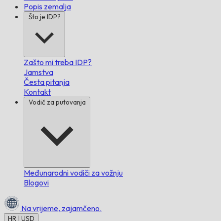
Popis zemalja
Što je IDP?
Zašto mi treba IDP?
Jamstva
Česta pitanja
Kontakt
Vodič za putovanja
Međunarodni vodiči za vožnju
Blogovi
Na vrijeme,
zajamčeno.
HR | USD