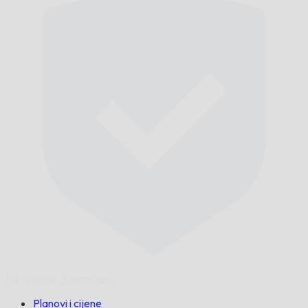
Na vrijeme,
zajamčeno.
Planovi i cijene