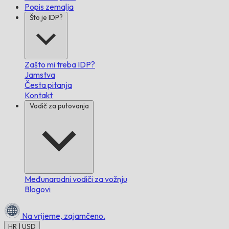
Popis zemalja
Što je IDP?
Zašto mi treba IDP?
Jamstva
Česta pitanja
Kontakt
Vodič za putovanja
Međunarodni vodiči za vožnju
Blogovi
Na vrijeme,
zajamčeno.
HR | USD