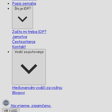
Popis zemalja
Što je IDP?
Zašto mi treba IDP?
Jamstva
Česta pitanja
Kontakt
Vodič za putovanja
Međunarodni vodiči za vožnju
Blogovi
Na vrijeme,
zajamčeno.
HR | USD