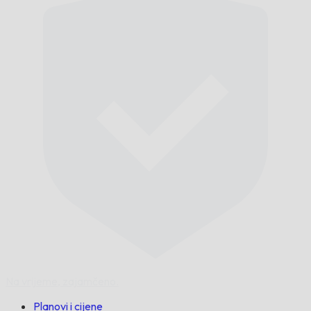
Na vrijeme,
zajamčeno.
Planovi i cijene