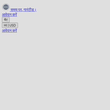
समय पर,
गारंटीड।
आवेदन करें
चैट
HI | USD
आवेदन करें