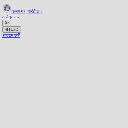
समय पर,
गारंटीड।
आवेदन करें
चैट
HI | USD
आवेदन करें