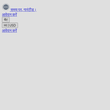
समय पर,
गारंटीड।
आवेदन करें
चैट
HI | USD
आवेदन करें