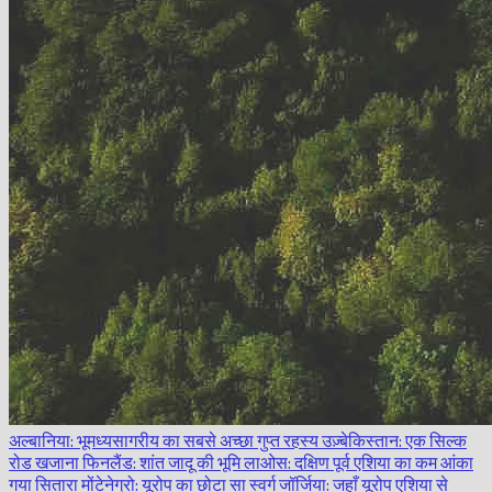
अल्बानिया: भूमध्यसागरीय का सबसे अच्छा गुप्त रहस्य
उज़्बेकिस्तान: एक सिल्क
रोड खजाना
फिनलैंड: शांत जादू की भूमि
लाओस: दक्षिण पूर्व एशिया का कम आंका
गया सितारा
मोंटेनेग्रो: यूरोप का छोटा सा स्वर्ग
जॉर्जिया: जहाँ यूरोप एशिया से