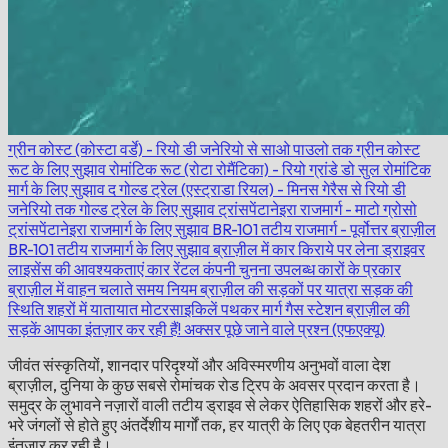
ग्रीन कोस्ट (कोस्टा वर्डे) - रियो डी जनेरियो से साओ पाउलो तक
ग्रीन कोस्ट
रूट के लिए सुझाव
रोमांटिक रूट (रोटा रोमैंटिका) - रियो ग्रांडे डो सुल
रोमांटिक
मार्ग के लिए सुझाव
द गोल्ड ट्रेल (एस्ट्राडा रियल) - मिनस गेरैस से रियो डी
जनेरियो तक
गोल्ड ट्रेल के लिए सुझाव
ट्रांसपेंटानेइरा राजमार्ग - माटो ग्रोसो
ट्रांसपेंटानेइरा राजमार्ग के लिए सुझाव
BR-101 तटीय राजमार्ग - पूर्वोत्तर ब्राज़ील
BR-101 तटीय राजमार्ग के लिए सुझाव
ब्राज़ील में कार किराये पर लेना
ड्राइवर
लाइसेंस की आवश्यकताएं
कार रेंटल कंपनी चुनना
उपलब्ध कारों के प्रकार
ब्राज़ील में वाहन चलाते समय नियम
ब्राज़ील की सड़कों पर यात्रा
सड़क की
स्थिति
शहरों में यातायात
मोटरसाइकिलें
पथकर मार्ग
गैस स्टेशन
ब्राज़ील की
सड़कें आपका इंतज़ार कर रही हैं!
अक्सर पूछे जाने वाले प्रश्न (एफएक्यू)
जीवंत संस्कृतियों, शानदार परिदृश्यों और अविस्मरणीय अनुभवों वाला देश
ब्राज़ील, दुनिया के कुछ सबसे रोमांचक रोड ट्रिप के अवसर प्रदान करता है।
समुद्र के लुभावने नज़ारों वाली तटीय ड्राइव से लेकर ऐतिहासिक शहरों और हरे-
भरे जंगलों से होते हुए अंतर्देशीय मार्गों तक, हर यात्री के लिए एक बेहतरीन यात्रा
इंतज़ार कर रही है।