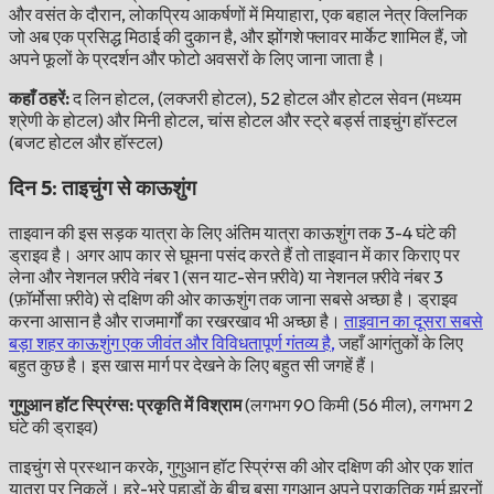
और वसंत के दौरान, लोकप्रिय आकर्षणों में मियाहारा, एक बहाल नेत्र क्लिनिक
जो अब एक प्रसिद्ध मिठाई की दुकान है, और झोंगशे फ्लावर मार्केट शामिल हैं, जो
अपने फूलों के प्रदर्शन और फोटो अवसरों के लिए जाना जाता है।
कहाँ ठहरें:
द लिन होटल, (लक्जरी होटल), 52 होटल और होटल सेवन (मध्यम
श्रेणी के होटल) और मिनी होटल, चांस होटल और स्ट्रे बर्ड्स ताइचुंग हॉस्टल
(बजट होटल और हॉस्टल)
दिन 5: ताइचुंग से काऊशुंग
ताइवान की इस सड़क यात्रा के लिए अंतिम यात्रा काऊशुंग तक 3-4 घंटे की
ड्राइव है। अगर आप कार से घूमना पसंद करते हैं तो ताइवान में कार किराए पर
लेना और नेशनल फ़्रीवे नंबर 1 (सन याट-सेन फ़्रीवे) या नेशनल फ़्रीवे नंबर 3
(फ़ॉर्मोसा फ़्रीवे) से दक्षिण की ओर काऊशुंग तक जाना सबसे अच्छा है। ड्राइव
करना आसान है और राजमार्गों का रखरखाव भी अच्छा है।
ताइवान का दूसरा सबसे
बड़ा शहर काऊशुंग एक जीवंत और विविधतापूर्ण गंतव्य है,
जहाँ आगंतुकों के लिए
बहुत कुछ है। इस खास मार्ग पर देखने के लिए बहुत सी जगहें हैं।
गुगुआन हॉट स्प्रिंग्स: प्रकृति में विश्राम
(लगभग 90 किमी (56 मील), लगभग 2
घंटे की ड्राइव)
ताइचुंग से प्रस्थान करके, गुगुआन हॉट स्प्रिंग्स की ओर दक्षिण की ओर एक शांत
यात्रा पर निकलें। हरे-भरे पहाड़ों के बीच बसा गुगुआन अपने प्राकृतिक गर्म झरनों