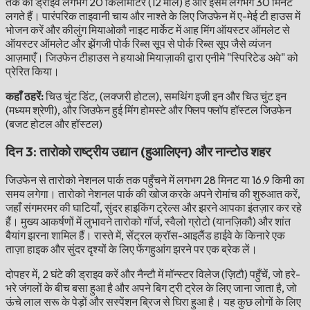
तक की ड्राइव लगभग 20 किलोमीटर (12 मील) है और इसमें लगभग 30 मिनट
लगते हैं। पारंपरिक ताइवानी चाय और नाश्ते के लिए जिउफेन में ए-मेई टी हाउस में
भोजन करें और कीलुंग मियाओकौ नाइट मार्केट में आह मिंग ऑयस्टर ऑमलेट से
ऑयस्टर ऑमलेट और झेंगजी पोर्क रिब्स सूप से पोर्क रिब्स सूप जैसे व्यंजन
आज़माएँ। जिउफेन टीहाउस ने हयाओ मियाज़ाकी द्वारा एनीमे "स्पिरिटेड अवे" को
प्रेरित किया।
कहाँ ठहरें:
चिउ चुंट डिंट, (लक्जरी होटल), समथिंग इजी इन और चिउ चुंट इन
(मध्यम श्रेणी), और जिउफेन हुई मिंग होमस्टे और फ्लिप फ्लॉप हॉस्टल जिउफेन
(बजट होटल और हॉस्टल)
दिन 3: तारोको राष्ट्रीय उद्यान (हुआलिएन) और नान्टोउ शहर
जिउफेन से तारोको नेशनल पार्क तक पहुँचने में लगभग 28 मिनट या 16.9 किमी का
समय लगेगा। तारोको नेशनल पार्क की खोज करके अपने रोमांच की शुरुआत करें,
जहाँ संगमरमर की घाटियाँ, सुंदर हाइकिंग ट्रेल्स और झरने आपका इंतज़ार कर रहे
हैं। मुख्य आकर्षणों में लुभावने तारोको गॉर्ज, स्वैलो ग्रोटो (यानज़िकौ) और शांत
बैयांग झरना शामिल हैं। रास्ते में, सेंट्रल क्रॉस-आइलैंड हाईवे के किनारे एक
ताज़ा हाइक और सुंदर दृश्यों के लिए फेंगहुआंग झरने पर एक ब्रेक लें।
दोपहर में, 2 घंटे की ड्राइव करें और नैन्टौ में मॉन्स्टर विलेज (ज़िटौ) पहुँचें, जो हरे-
भरे जंगलों के बीच बसा हुआ है और अपने बिग ट्री ट्रेल के लिए जाना जाता है, जो
ऊंचे लाल सरू के पेड़ों और सस्पेंशन ब्रिज से घिरा हुआ है। यह कुछ लोगों के लिए