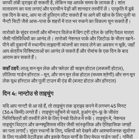
काफी लंबी ड्राइव हो सकती है, लेकिन यह आपके समय के लायक है। शांत
वातावरण का पता लगाएं और प्राचीन पेड़ों की शानदार तस्वीरें लें। प्रकृति में डूबे
एक दिन के बाद, आप या तो हुलिएन लौट सकते हैं या आगे की खोज के लिए पुली या
नैन्टौ सिटी जैसे आस-पास के शहरों में रात भर रुकने का विकल्प चुन सकते हैं।
तारोको के सुंदर रास्तों और मॉन्स्टर विलेज में बिग ट्री ट्रेल के ज़रिए पैदल यात्रा
जैसी गतिविधियों का आनंद लें। तारोको नेशनल पार्क और ज़िटोऊ के भीतर खाने-
पीने की दुकानों में स्थानीय ताइवानी व्यंजनों का स्वाद लेने का अवसर न चूकें, जहाँ
आप क्षेत्रीय विशिष्टताओं का आनंद ले सकते हैं और रोमांच के एक दिन के बाद
आराम कर सकते हैं।
कहाँ ठहरें:
लालू सन मून लेक और फ्लेउर डी चाइन होटल (लक्जरी होटल),
लीलिया गार्डन हॉस्टल - मून, और सन मून लेक होटल (मध्यम श्रेणी) और सन मून
लेक यूथ हॉस्टल और पुली टाउन बी एंड बी (बजट होटल और हॉस्टल)
दिन 4: नान्टोउ से ताइचुंग
यदि आप नान्टौ से आ रहे हैं, तो ताइचुंग तक ड्राइव करने में लगभग 45 मिनट
(36.4 किमी) लगते हैं। ताइचुंग पहुँचने से पहले, हुआंग युंग-फू के जीवंत
भित्तिचित्रों की तस्वीरें लेने के लिए रेनबो विलेज में रुकें। ताइचुंग में, नेशनल
ताइचुंग थिएटर और कन्फ्यूशियस मंदिर जैसी सांस्कृतिक और ऐतिहासिक जगहों
का पता लगाएँ। सुंदर स्थानों के लिए, पक्षियों को देखने और आश्चर्यजनक सूर्यास्त
के लिए गाओमी वेटलैंड्स और इसके पैदल मार्गों के लिए मेपल गार्डन जाएँ। गर्मियों