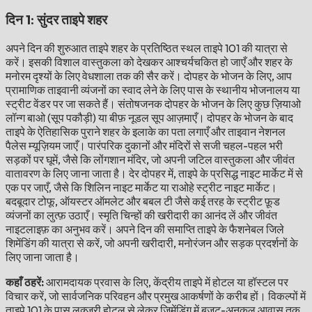
दिन 1: सुंदर ताइपे शहर
अपने दिन की शुरुआत ताइपे शहर के प्रतिष्ठित स्थल ताइपे 101 की यात्रा से
करें। इसकी विशाल वास्तुकला को देखकर आश्चर्यचकित हो जाएँ और शहर के
मनोरम दृश्यों के लिए वेधशाला तक की सैर करें। दोपहर के भोजन के लिए, आप
प्रामाणिक ताइवानी व्यंजनों का स्वाद लेने के लिए पास के स्थानीय भोजनालय या
स्ट्रीट वेंडर पर जा सकते हैं। संतोषजनक दोपहर के भोजन के लिए कुछ ज़ियाओ
लॉन्ग बाओ (सूप पकौड़ी) या बीफ़ नूडल सूप आज़माएँ। दोपहर के भोजन के बाद
ताइपे के ऐतिहासिक पुराने शहर के इलाके का पता लगाएँ और ताइवान नेशनल
पैलेस म्यूज़ियम जाएँ। पारंपरिक दुकानों और मंदिरों से सजी चहल-पहल भरी
सड़कों पर घूमें, जैसे कि लोंगशान मंदिर, जो अपनी जटिल वास्तुकला और जीवंत
वातावरण के लिए जाना जाता है। देर दोपहर में, ताइपे के प्रसिद्ध नाइट मार्केट में से
एक पर जाएँ, जैसे कि शिलिन नाइट मार्केट या राओहे स्ट्रीट नाइट मार्केट।
बदबूदार टोफू, ऑयस्टर ऑमलेट और बबल टी जैसे कई तरह के स्ट्रीट फ़ूड
व्यंजनों का लुत्फ़ उठाएँ। स्मृति चिन्हों की खरीदारी का आनंद लें और जीवंत
नाइटलाइफ़ का अनुभव करें। अपने दिन की समाप्ति ताइपे के फैशनेबल जिले
शिमेंडिंग की यात्रा से करें, जो अपनी खरीदारी, मनोरंजन और सड़क प्रदर्शनों के
लिए जाना जाता है।
कहाँ ठहरें:
आरामदायक प्रवास के लिए, केंद्रीय ताइपे में होटल या हॉस्टल पर
विचार करें, जो सार्वजनिक परिवहन और प्रमुख आकर्षणों के करीब हों। विकल्पों में
ताइपे 101 के पास लक्जरी होटल से लेकर ज़िमेंडिंग में बजट-अनुकूल आवास तक