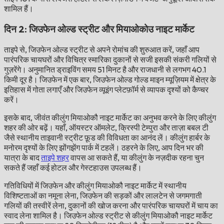
शामिल हैं।
दिन 2: जिउफेन ओल्ड स्ट्रीट और मियाओकोउ नाइट मार्केट
ताइपे से, जिउफेन ओल्ड स्ट्रीट से अपने रोमांच की शुरुआत करें, जहाँ आप
पारंपरिक चायघरों और विचित्र स्मारिका दुकानों से सजी इसकी संकरी गलियों से
गुज़रेंगे। अनुमानित ड्राइविंग समय 51 मिनट है और राजधानी से लगभग 40.1
किमी दूर है। जिउफेन में एक बार, जिउफेन ओल्ड गोल्ड माइन म्यूज़ियम में क्षेत्र के
इतिहास में गोता लगाएँ और जिउफेन व्यूइंग प्लेटफ़ॉर्म से व्यापक दृश्यों को कैप्चर
करें।
इसके बाद, जीवंत कीलुंग मियाओकौ नाइट मार्केट का अनुभव करने के लिए कीलुंग
शहर की ओर बढ़ें। यहाँ, ऑयस्टर ऑमलेट, क्रिस्पी टेम्पुरा और ताज़ा बबल टी
जैसे स्थानीय ताइवानी स्ट्रीट फ़ूड की विविधता का आनंद लें। कीलुंग हार्बर के
मनोरम दृश्यों के लिए झोंगझेंग पार्क में टहलें। ठहरने के लिए, आप दिन भर की
यात्रा के बाद
ताइपे शहर
वापस आ सकते हैं, या कीलुंग के नज़दीक रहना चुन
सकते हैं जहाँ कई होटल और गेस्टहाउस उपलब्ध हैं।
गतिविधियों में जिउफेन और कीलुंग मियाओकौ नाइट मार्केट में स्थानीय
विशिष्टताओं का नमूना लेना, जिउफेन की सड़कों और लालटेन से जगमगाती
गलियों की तस्वीरें लेना, दुकानों की खोज करना और पारंपरिक चायघरों में चाय का
स्वाद लेना शामिल है। जिउफेन ओल्ड स्ट्रीट से कीलुंग मियाओकौ नाइट मार्केट