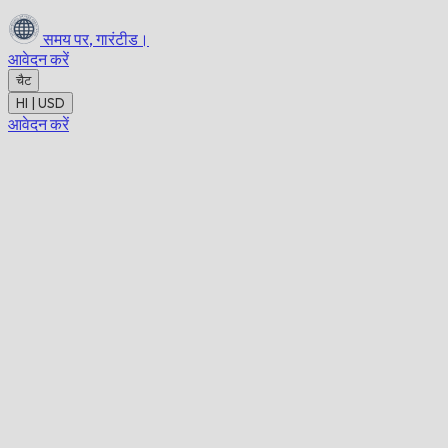
समय पर,
गारंटीड।
आवेदन करें
चैट
HI | USD
आवेदन करें