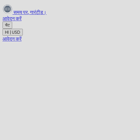
समय पर,
गारंटीड।
आवेदन करें
चैट
HI | USD
आवेदन करें