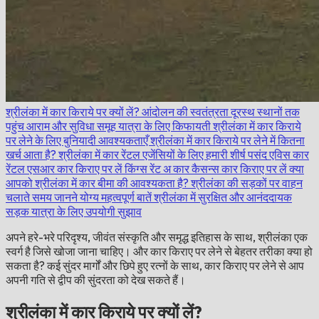
श्रीलंका में कार किराये पर क्यों लें?
आंदोलन की स्वतंत्रता
दूरस्थ स्थानों तक
पहुंच
आराम और सुविधा
समूह यात्रा के लिए किफायती
श्रीलंका में कार किराये
पर लेने के लिए बुनियादी आवश्यकताएँ
श्रीलंका में कार किराये पर लेने में कितना
खर्च आता है?
श्रीलंका में कार रेंटल एजेंसियों के लिए हमारी शीर्ष पसंद
एविस कार
रेंटल
एसआर कार किराए पर लें
किंग्स रेंट अ कार
कैसन्स कार किराए पर लें
क्या
आपको श्रीलंका में कार बीमा की आवश्यकता है?
श्रीलंका की सड़कों पर वाहन
चलाते समय जानने योग्य महत्वपूर्ण बातें
श्रीलंका में सुरक्षित और आनंददायक
सड़क यात्रा के लिए उपयोगी सुझाव
अपने हरे-भरे परिदृश्य, जीवंत संस्कृति और समृद्ध इतिहास के साथ, श्रीलंका एक
स्वर्ग है जिसे खोजा जाना चाहिए। और कार किराए पर लेने से बेहतर तरीका क्या हो
सकता है? कई सुंदर मार्गों और छिपे हुए रत्नों के साथ, कार किराए पर लेने से आप
अपनी गति से द्वीप की सुंदरता को देख सकते हैं।
श्रीलंका में कार किराये पर क्यों लें?