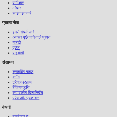
समीक्षाएं
ऑफर
साइन इन करें
ग्राहक सेवा
हमसे संपर्क करें
अक्सर पूछे जाने वाले प्रश्न
गारंटी
एजेंट
सहयोगी
संसाधन
ड्राइविंग गाइड
ब्लॉग
ट्रैवल eSIM
रैंकिंग पद्धति
संपादकीय दिशानिर्देश
प्रेस और प्रकाशन
कंपनी
हमारे बारे में