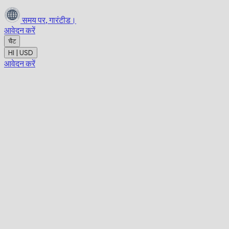
समय पर,
गारंटीड।
आवेदन करें
चैट
HI | USD
आवेदन करें