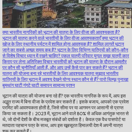
क्या भारतीय नागरिकों को भूटान की यात्रा के लिए वीजा की आवश्यकता है?
भूटान की यात्रा करने वाले भारतीयों के लिए वीजा आवश्यकताएँ
क्या भूटान की
खोज के लिए स्थानीय पर्यटन में शामिल होना आवश्यक है?
शामिल लागतें
भूटान
जाने का सबसे अच्छा समय कब है?
भूटान के लिए विभिन्न यात्रियों को कौन-कौन
से विशेष विचार ध्यान में रखने चाहिए?
एकल यात्री
परिवार
युगल
समूह यात्री
कार
किराए पर लेना
अतिरिक्त विचार
भारतीयों को भूटान की यात्रा के दौरान आमतौर
पर कौन सी चुनौतियाँ आती हैं, और आप उन्हें कैसे पार कर सकते हैं?
भूटान की
यात्रा की योजना बना रहे भारतीयों के लिए आवश्यक यात्रा सुझाव
भारतीय
यात्रियों के लिए भूटान में अवश्य देखने योग्य स्थान कौन से हैं?
पारो
थिम्फू
पुनाखा
बुमथांग घाटी
गंगटे घाटी
समापन
सामान्य प्रश्न
भूटान की यात्रा की योजना बना रहे हैं? एक भारतीय नागरिक के रूप में, आप इस
अद्भुत राज्य में बिना वीजा के प्रवेश कर सकते हैं। इसके बजाय, आपको एक प्रवेश
परमिट की आवश्यकता होती है, जिसे सीमा पर या आगमन पर आसानी से प्राप्त
किया जा सकता है। 2023 में, भूटान आने वाले 80% से अधिक आगंतुक भारत से
थे, जो दोनों देशों के बीच मजबूत संबंधों को दर्शाता है। केवल एक वैध पासपोर्ट या
मतदाता पहचान पत्र के साथ, आप इस खूबसूरत हिमालयी देश में अपनी यात्रा
शुरू कर सकते हैं।