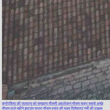
क्रोएशिया की जलवायु को समझना
मौसमी अवलोकन
मौसम चक्र
सबसे अच्छे
मौसम वाले महीने
इष्टतम यात्रा मौसम
वसंत की मुख्य विशेषताएं
गर्मी की वाइब्स