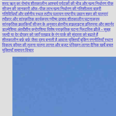
शरद ऋतु का रोमांच
शीतकालीन आश्चर्य
पर्यटकों की भीड़ और मूल्य निर्धारण
पीक
सीज़न की जानकारी
ऑफ-पीक लाभ
मूल्य निर्धारण की गतिशीलता
बाहरी
गतिविधियाँ और दर्शनीय स्थल
तटीय पलायन
राष्ट्रीय उद्यान
शहर की यात्राएं
त्यौहार और सांस्कृतिक कार्यक्रम
ग्रीष्म उत्सव
शीतकालीन घटनाक्रम
सांस्कृतिक झलकियाँ
सीज़न के अनुसार क्षेत्रीय हाइलाइट्स
इस्त्रिया और क्वार्नर
डाल्मेशिया
अंतर्देशीय क्रोएशिया
विशेष प्राकृतिक घटना
प्लिटविस झीलें - सुबह
जल्दी या देर दोपहर को जाएँ
पतझड़ के रंग पार्क की सुंदरता को बढ़ाते हैं
शीतकालीन बर्फ़ बर्फ़ जैसा दृश्य बनाती है
आवास युक्तियाँ
बुकिंग रणनीतियाँ
स्थान
विकल्प
कीमत की तुलना
यात्रा लागत और बजट
परिवहन लागत
दैनिक खर्चे
बचत
युक्तियाँ
समापन विचार