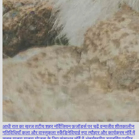
आधी रात का सूरज
तटीय शहर
नॉर्वेजियन फ़जॉर्ड्स पर चढ़ें
वन्यजीव
शीतकालीन
गतिविधियाँ
कला और वास्तुकला
स्कैंडिनेवियाई स्पा
त्यौहार और कार्यक्रम
नॉर्वे में
सतत यात्रा
यात्रा योजना के लिए संसाधन
नॉर्वे में अंतर्राष्ट्रीय ड्राइविंग परमिट