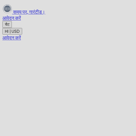
समय पर,
गारंटीड।
आवेदन करें
चैट
HI | USD
आवेदन करें