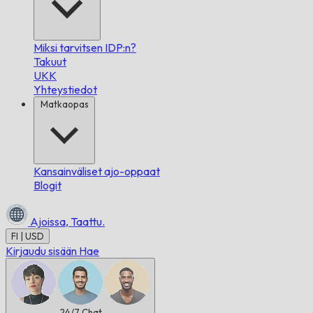
Miksi tarvitsen IDP:n?
Takuut
UKK
Yhteystiedot
Matkaopas
Kansainväliset ajo-oppaat
Blogit
Ajoissa,
Taattu.
FI | USD
Kirjaudu sisään
Hae
24/7
Chat