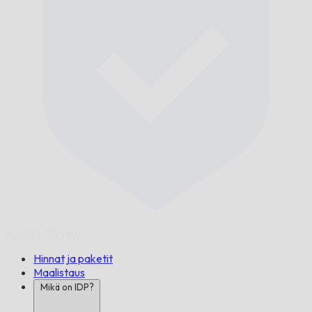
Ajoissa,
Taattu.
Hinnat ja paketit
Maalistaus
Mikä on IDP?