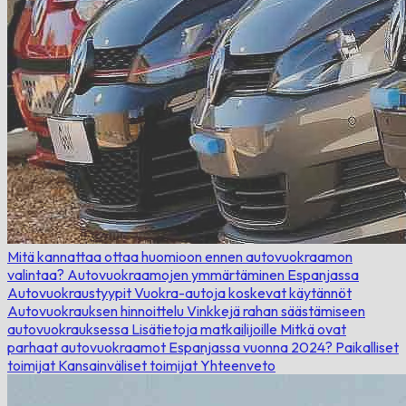
Mitä kannattaa ottaa huomioon ennen autovuokraamon
valintaa?
Autovuokraamojen ymmärtäminen Espanjassa
Autovuokraustyypit
Vuokra-autoja koskevat käytännöt
Autovuokrauksen hinnoittelu
Vinkkejä rahan säästämiseen
autovuokrauksessa
Lisätietoja matkailijoille
Mitkä ovat
parhaat autovuokraamot Espanjassa vuonna 2024?
Paikalliset
toimijat
Kansainväliset toimijat
Yhteenveto