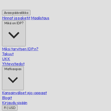
Avaa päävalikko
Hinnat ja paketit
Maalistaus
Mikä on IDP?
Miksi tarvitsen IDP:n?
Takuut
UKK
Yhteystiedot
Matkaopas
Kansainväliset ajo-oppaat
Blogit
Kirjaudu sisään
FI | USD