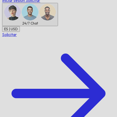
Iniciar sesión
Solicitar
24/7
Chat
ES | USD
Solicitar