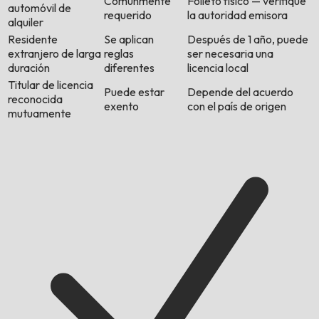
Comúnmente
Folleto físico — verifique
automóvil de
requerido
la autoridad emisora
alquiler
Residente
Se aplican
Después de 1 año, puede
extranjero de larga
reglas
ser necesaria una
duración
diferentes
licencia local
Titular de licencia
Puede estar
Depende del acuerdo
reconocida
exento
con el país de origen
mutuamente