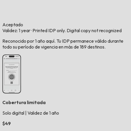
Aceptado
Validez: 1 year
·
Printed IDP only. Digital copy not recognized
Reconocido por 1 año aquí. Tu IDP permanece válido durante
todo su período de vigencia en más de 189 destinos.
Cobertura limitada
Solo digital
|
Validez de 1 año
$49