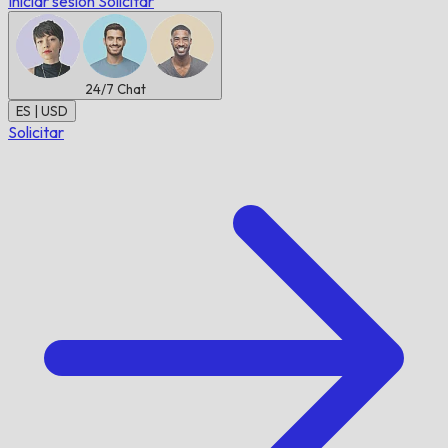
Iniciar sesión
Solicitar
24/7
Chat
ES | USD
Solicitar