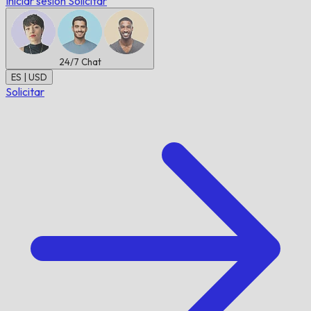
Iniciar sesión
Solicitar
24/7
Chat
ES | USD
Solicitar