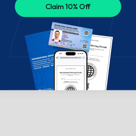
Claim 10% Off
ico. ¿Necesitas ayuda? ¡Chatea con nosotros!