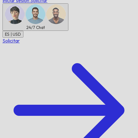
Iniciar sesión
Solicitar
24/7
Chat
ES | USD
Solicitar