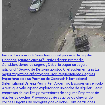
Requisitos de edad
Cómo funciona el proceso de alquiler
Finanzas: ¿cuánto cuesta?
Tarifas diarias promedio
Consideraciones de seguro
¿Debería pagar un seguro
adicional?
Seguro de Responsabilidad Civil Suplementaria
La
mejor tarjeta de crédito para usar
Requerimientos legales
Importancia de un Permiso de Conducir Internacional
(International Driving Permit) en Argentina
Escoger un vehículo
Áreas que vale la pena explorar con un coche de alquiler
Elegir
empresas de alquiler y proveedores de seguros
Empresas de
alquiler de coches
Proveedores de seguros de alquiler de
coches
Lugares de recogida y devolución
Consideraciones