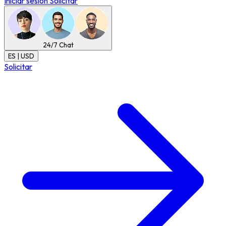
Iniciar sesión
Solicitar
24/7
Chat
ES | USD
Solicitar