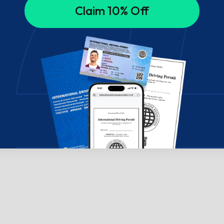
Claim 10% Off
ico. ¿Necesitas ayuda? ¡Chatea con nosotros!