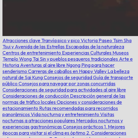
Atracciones clave
Tranvía pico y pico Victoria
Paseo Tsim Sha
Tsui y Avenida de las Estrellas
Escapadas de la naturaleza
Centros de entretenimiento
Experiencias Culturales
Museos
Templo Wong Tai Sin y pueblos pesqueros tradicionales
Arte e
Historia
Aventuras al aire libre
Ngong Ping para hacer
senderismo
Carreras de caballos en Happy Valley
La belleza
natural de Sai Kung
Consejos de seguridad
Guía de transporte
público
Consejos para navegar por zonas concurridas
Consideraciones de seguridad para actividades al aire libre
Consideraciones de conducción
Descripción general de las
normas de tráfico locales
Opciones y consideraciones de
estacionamiento
Rutas recomendadas para recorridos
panorámicos
Vida nocturna y entretenimiento
Visitas
nocturnas a atracciones populares
Mercados nocturnos y
experiencias gastronómicas
Consejos prácticos
1. Mejores
épocas para visitar si el clima es óptimo
2. Consideraciones