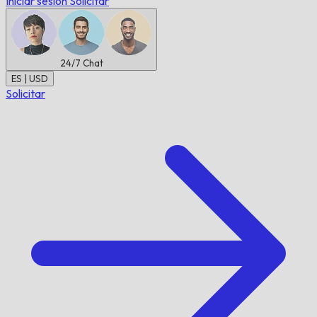
Iniciar sesión
Solicitar
24/7
Chat
ES | USD
Solicitar