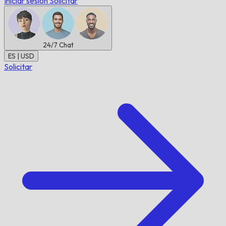
Iniciar sesión
Solicitar
24/7
Chat
ES | USD
Solicitar