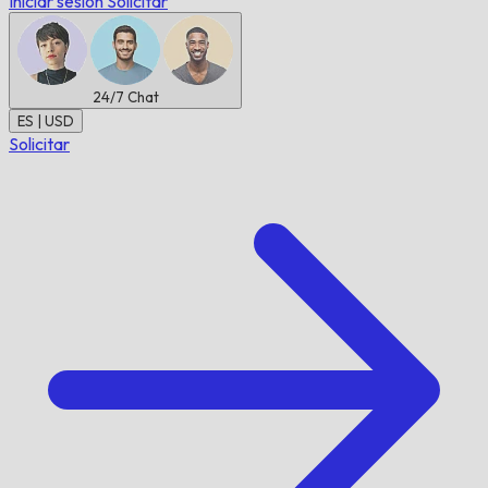
Iniciar sesión
Solicitar
24/7
Chat
ES | USD
Solicitar