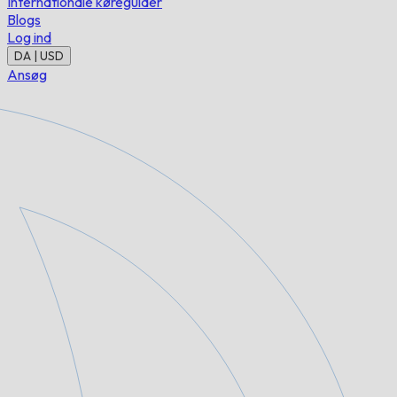
Internationale køreguider
Blogs
Log ind
DA | USD
Ansøg