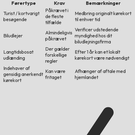
Førertype
Krav
Bemærkninger
Påkrævet i
Turist / kortvarigt
Medbring originalt kørekort
de fleste
besøgende
til enhver tid
tilfælde
Verificer udstedende
Almindeligvis
Biludlejer
myndighed hos dit
påkrævet
biludlejningsfirma
Der gælder
Langtidsbosat
Efter 1 år kan et lokalt
forskellige
udlænding
kørekort være nødvendigt
regler
Indehaver af
Kan være
Afhænger af aftale med
gensidig anerkendt
fritaget
hjemlandet
kørekort