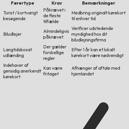
Førertype
Krav
Bemærkninger
Påkrævet i
Turist / kortvarigt
Medbring originalt kørekort
de fleste
besøgende
til enhver tid
tilfælde
Verificer udstedende
Almindeligvis
Biludlejer
myndighed hos dit
påkrævet
biludlejningsfirma
Der gælder
Langtidsbosat
Efter 1 år kan et lokalt
forskellige
udlænding
kørekort være nødvendigt
regler
Indehaver af
Kan være
Afhænger af aftale med
gensidig anerkendt
fritaget
hjemlandet
kørekort