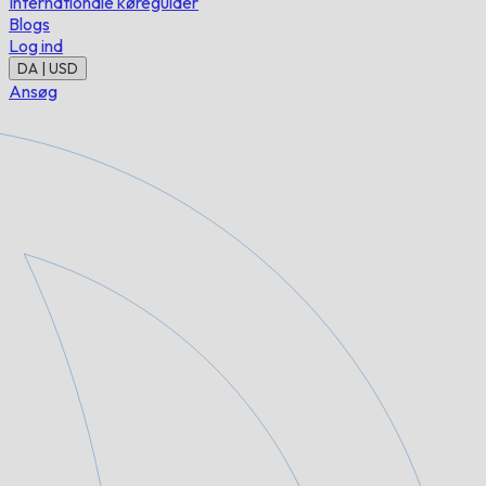
Internationale køreguider
Blogs
Log ind
DA | USD
Ansøg