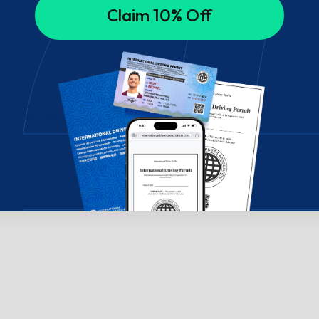
Claim 10% Off
ælp? Chat med os!